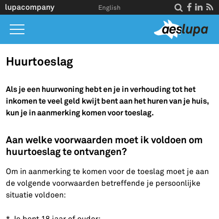
Overslaan en naar de inhoud gaan
lupacompany




English
Home
Huurtoeslag
Wat we doen
Als je een huurwoning hebt en je in verhouding tot het
Inzicht
inkomen te veel geld kwijt bent aan het huren van je huis,
kun je in aanmerking komen voor toeslag.
Over ons
Contact
Aan welke voorwaarden moet ik voldoen om
huurtoeslag te ontvangen?
Om in aanmerking te komen voor de toeslag moet je aan
de volgende voorwaarden betreffende je persoonlijke
situatie voldoen:
* Je bent 18 jaar of ouder;