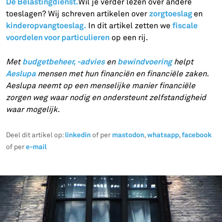
De Belastingdienst.
Wil je verder lezen over andere
zorgtoeslag
toeslagen? Wij schreven artikelen over
en
kinderopvangtoeslag.
fiscale
In dit artikel zetten we
voordelen voor particulieren
op een rij.
budgetbeheer, -advies
bewindvoering
Met
en
helpt
Aeslupa
mensen met hun financiën en financiële zaken.
Aeslupa neemt op een menselijke manier financiële
zorgen weg waar nodig en ondersteunt zelfstandigheid
waar mogelijk.
linkedin
mastodon
whatsapp
facebook
Deel dit artikel op:
of per
,
,
e-mail
of per